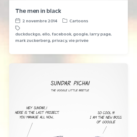
The men in black
2 novembre 2014
Cartoons
P
P
o
o
duckduckgo
,
ello
,
facebook
,
google
,
larry page
,
s
s
T
mark zuckerberg
,
privacy
,
vie privée
t
t
a
e
d
g
d
a
g
i
t
e
n
e
d
w
i
t
h