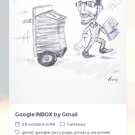
Google INBOX by Gmail
26 octobre 2014
Cartoons
P
P
gmail
,
google
,
larry page
,
privacy
,
vie privée
o
o
T