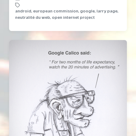
P
P
o
o
android
,
european commission
,
google
,
larry page
,
s
s
T
neutralité du web
,
open internet project
t
t
a
e
d
g
d
a
g
i
t
e
n
e
d
w
i
t
h