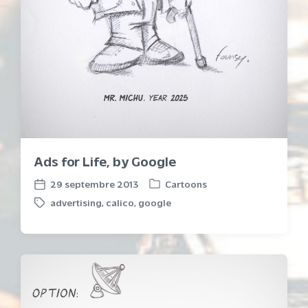
Ads for Life, by Google
29 septembre 2013
Cartoons
P
P
advertising
,
calico
,
google
o
o
T
s
s
a
t
t
g
e
d
g
d
a
e
i
t
d
n
e
w