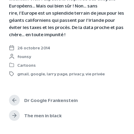
Européens… Mais oui bien sûr ! Non… sans
rire, l’Europe est un splendide terrain de jeux pour les
géants californiens qui passent par l’Irlande pour
éviter les taxes et les procès. De la data proche et pas
chère… en toute impunité !
26 octobre 2014
P
P
founsy
o
o
s
Cartoons
P
s
t
gmail
,
google
,
larry page
,
privacy
,
vie privée
o
t
d
T
s
e
a
a
t
d
t
g
e
b
e
g
d
Dr Google Frankenstein
y
e
P
i
d
r
n
w
e
The men in black
N
v
i
e
i
t
x
o
h