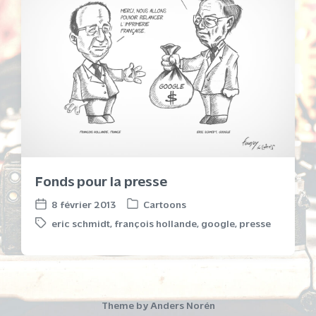
Fonds pour la presse
8 février 2013
Cartoons
P
P
eric schmidt
,
françois hollande
,
google
,
presse
o
o
T
s
s
a
t
t
g
e
d
g
d
a
e
i
t
d
Theme by
Anders Norén
n
e