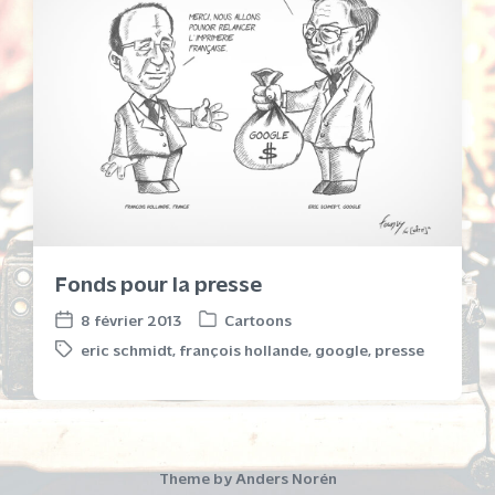
Fonds pour la presse
8 février 2013
Cartoons
P
P
eric schmidt
,
françois hollande
,
google
,
presse
o
o
T
s
s
a
t
t
g
e
d
g
d
a
e
i
t
d
Theme by
Anders Norén
n
e