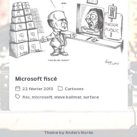
Microsoft fiscé
22 février 2013
Cartoons
P
P
fisc
,
microsoft
,
steve ballmer
,
surface
o
o
T
s
s
a
t
t
g
e
d
g
d
a
e
i
t
d
Theme by
Anders Norén
n
e