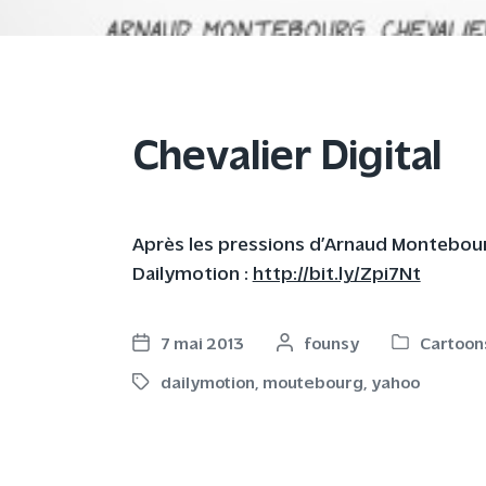
Chevalier Digital
Après les pressions d’Arnaud Montebour
Dailymotion :
http://bit.ly/Zpi7Nt
7 mai 2013
P
founsy
Cartoon
P
P
o
o
o
dailymotion
,
moutebourg
,
yahoo
T
s
s
s
a
t
t
t
g
e
e
d
g
d
d
a