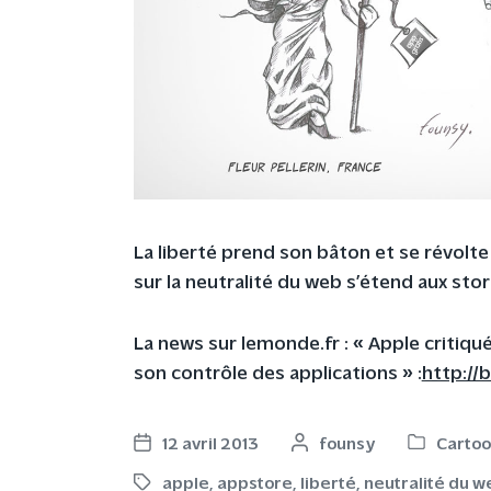
La liberté prend son bâton et se révolte
sur la neutralité du web s’étend aux sto
La news sur lemonde.fr : « Apple critiq
son contrôle des applications » :
http://
12 avril 2013
P
founsy
Cartoo
P
P
o
o
o
apple
,
appstore
,
liberté
,
neutralité du w