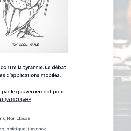
 contre la tyrannie. Le débat
res d’applications mobiles.
ué par le gouvernement pour
bit.ly/16Q3yHE
ns
,
Non classé
eb
,
politique
,
tim cook