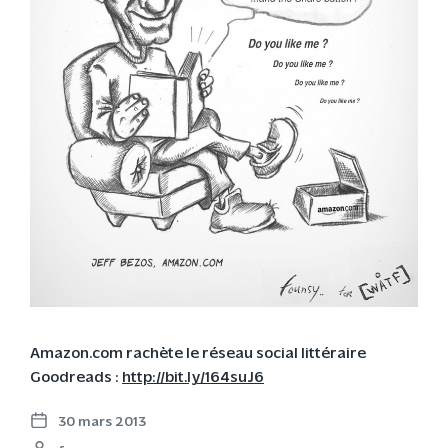
Amazon.com rachète le réseau social littéraire
Goodreads :
http://bit.ly/164suJ6
30 mars 2013
P